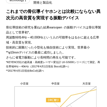
technology 1
開発と製品化
これまでの骨伝導イヤホンとは比較にならない
異
次元の高音質を実現する振動デバイス
骨伝導技術の研究を重ねた結果earsopen
の振動デバイスは骨伝導製
®️
品として世界初*。
周波数特性4Hz～40,000Hzという人の可聴帯をはるかに超える広帯
域・高音質を実現。
技術的に困難だった小型化も独自技術により実現。世界最小
**φ10mmデバイスの量産に成功しました。
さらに省電力駆動により長時間の再生も可能です。
*KEYENCE社の超高速・高精度レーザー変位計 LK-G5000シリーズにて測定。再
生帯域4Hz～40kHz（2017年4月1日現在 Boco社調べ）
**2017年4月1日現在BoCo社調べ