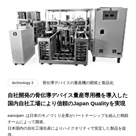
骨伝導デバイスの量産機の開発と製品化
technology 3
自社開発の骨伝導デバイス量産専用機を導入した
国内自社工場により信頼のJapan Qualityを実現
earsopen
は日本のモノづくり企業がパートナーシップを組んだ精鋭
®️
チームによって開発。
日本国内の自社工場生産によりハイクオリティで安定した製品を提
供。