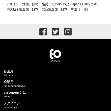
デザイン、性能、技術、品質、そのすべてがJapan Qualityです。
※振動子製造国：日本、製品製造国：日本、中国（一部）
音楽用
for music︎
会話用
for communication
earsopen
とは
®
about
テクノロジー
technology